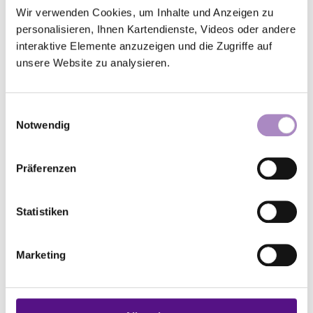
Wir verwenden Cookies, um Inhalte und Anzeigen zu
Grund- und Studienkurse der
personalisieren, Ihnen Kartendienste, Videos oder andere
interaktive Elemente anzuzeigen und die Zugriffe auf
VELKD
unsere Website zu analysieren.
Schließlich werden im Auftrag der
VELKD
in
unregelmäßigen Abständen kirchenrechtliche
Einwilligungsauswahl
Notwendig
Fortbildungstagungen im Predigerseminar der
VELKD in Pullach veranstaltet. Sie unterscheiden
sich von den Kirchenrechtstagungen der EKD
Präferenzen
durch längere Dauer und einen stärker
seminarartigen Charakter und nicht zuletzt durch
Statistiken
theologische Fragestellungen, welche thematisch
an jedem Tag des Kurses kontinuierlich
Marketing
Behandlungen finden.