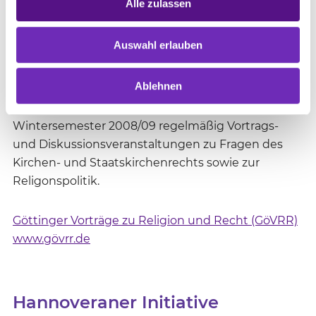
Göttinger Vorträge zu Religion
Alle zulassen
und Recht (GöVRR)
Auswahl erlauben
Das Kirchenrechtliche Institut der EKD und der
Ablehnen
Lehrstuhl für öffentliches Recht, insb. Kirchen- und
Staatskirchenrecht veranstalten seit dem
Wintersemester 2008/09 regelmäßig Vortrags-
und Diskussionsveranstaltungen zu Fragen des
Kirchen- und Staatskirchenrechts sowie zur
Religonspolitik.
Göttinger Vorträge zu Religion und Recht (GöVRR)
www.gövrr.de
Hannoveraner Initiative